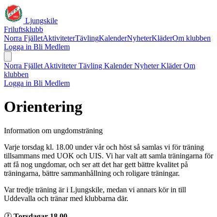
Ljungskile
Friluftsklubb
Norra Fjället
Aktiviteter
Tävling
Kalender
Nyheter
Kläder
Om klubben
Logga in
Bli Medlem
Norra Fjället
Aktiviteter
Tävling
Kalender
Nyheter
Kläder
Om
klubben
Logga in
Bli Medlem
Orientering
Information om ungdomsträning
Varje torsdag kl. 18.00 under vår och höst så samlas vi för träning
tillsammans med UOK och UIS. Vi har valt att samla träningarna för
att få nog ungdomar, och ser att det har gett bättre kvalitet på
träningarna, bättre sammanhållning och roligare träningar.
Var tredje träning är i Ljungskile, medan vi annars kör in till
Uddevalla och tränar med klubbarna där.
🕐
Torsdagar 18.00